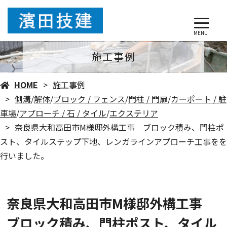
MENU
施工事例
HOME
施工事例
側溝
/
解体
/
ブロック / フェンス
/
門柱 / 門扉
/
カーポート / 駐
車場
/
アプローチ / 石 / タイル
/
エクステリア
奈良県大和高田市M様邸外構工事 ブロック積み、門柱ポ
スト、タイルステップ下地、レンガラインアプローチ工事をを
行いました。
奈良県大和高田市M様邸外構工事
ブロック積み、門柱ポスト、タイル