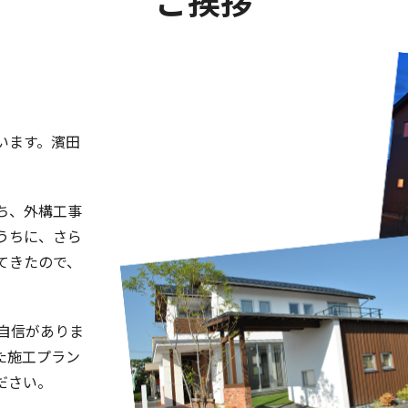
います。濱田
ち、外構工事
うちに、さら
てきたので、
自信がありま
た施工プラン
ださい。